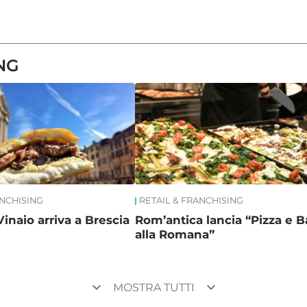
NG
ANCHISING
RETAIL & FRANCHISING
Vinaio arriva a Brescia
Rom’antica lancia “Pizza e B
alla Romana”
keyboard_arrow_down
keyboard_arrow_down
MOSTRA TUTTI