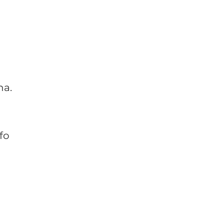
na.
fo