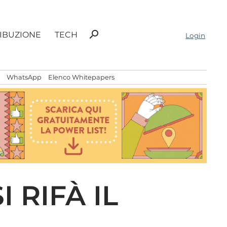
Ricerca
search
RIBUZIONE
TECH
Login
per:
WhatsApp
Elenco Whitepapers
 RIFÀ IL