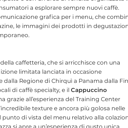
onsumatori a esplorare sempre nuovi caffè.
i comunicazione grafica per i menu, che combi
gazine, le immagini dei prodotti in degustazio
temporaneo.
lla caffetteria, che si arricchisce con una
dizione limitata lanciata in occasione
te dalla Regione di Chirquì a Panama dalla Fi
li di caffè specialty, e il
Cappuccino
ma grazie all’esperienza del Training Center
’incredibile texture e ancora più golosa nelle
l punto di vista del menu relativo alla colazio
vazza si apre a un’esperienza di gusto unica