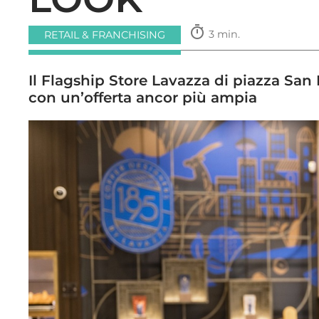
timer
3 min.
RETAIL & FRANCHISING
Il Flagship Store Lavazza di piazza San
con un’offerta ancor più ampia