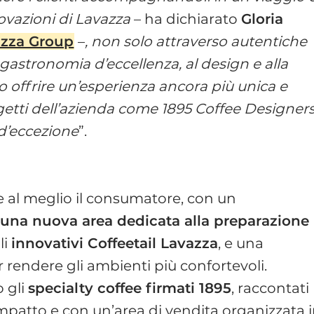
novazioni di Lavazza
– ha dichiarato
Gloria
azza Group
–
, non solo attraverso autentiche
 gastronomia d’eccellenza, al design e alla
o offrire un’esperienza ancora più unica e
ogetti dell’azienda come 1895 Coffee Designer
 d’eccezione
”.
e al meglio il consumatore, con un
,
una nuova area dedicata alla preparazione
li
innovativi Coffeetail Lavazza
, e una
er rendere gli ambienti più confortevoli.
 gli
specialty coffee firmati 1895
, raccontati
impatto e con un’area di vendita organizzata 