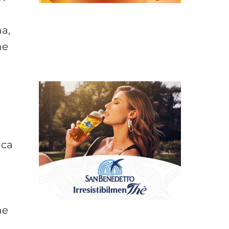
na,
ne
nca
ne