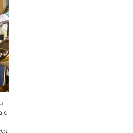
iù
a e
dal