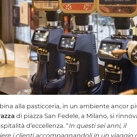
bbina alla pasticceria, in un ambiente ancor p
vazza
di piazza San Fedele, a Milano, si rinnov
pitalità d’eccellenza. “
In questi sei anni, il
ere i clienti accompagnandoli in un viaggio 