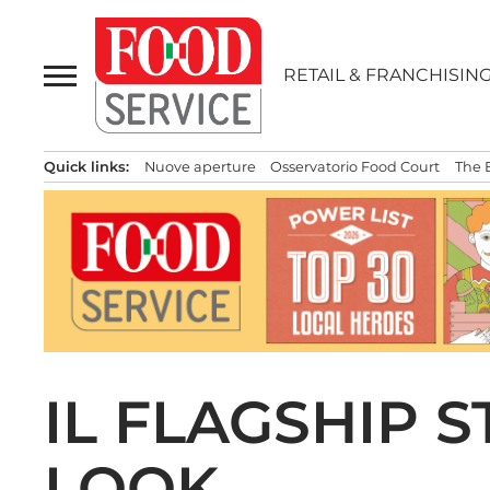
Passa
al
contenuto
RETAIL & FRANCHISIN
Quick links:
Nuove aperture
Osservatorio Food Court
The 
IL FLAGSHIP S
LOOK