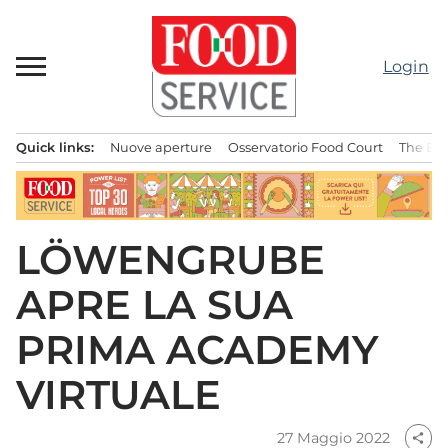
Passa
al
contenuto
Login
Quick links:
Nuove aperture
Osservatorio Food Court
The Bes
Menu principale
LÖWENGRUBE
APRE LA SUA
PRIMA ACADEMY
VIRTUALE
27 Maggio 2022
share