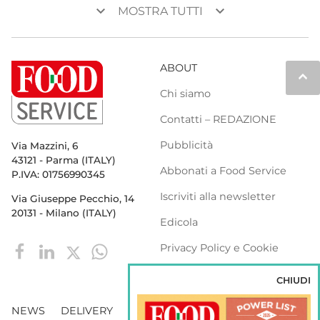
keyboard_arrow_down
keyboard_arrow_down
MOSTRA TUTTI
ABOUT
keyboard_arrow_up
Chi siamo
Contatti – REDAZIONE
Pubblicità
Via Mazzini, 6
43121 - Parma (ITALY)
Abbonati a Food Service
P.IVA: 01756990345
Iscriviti alla newsletter
Via Giuseppe Pecchio, 14
20131 - Milano (ITALY)
Edicola
Privacy Policy e Cookie
Policy
CHIUDI
NEWS
DELIVERY
DISTRIBUZIONE