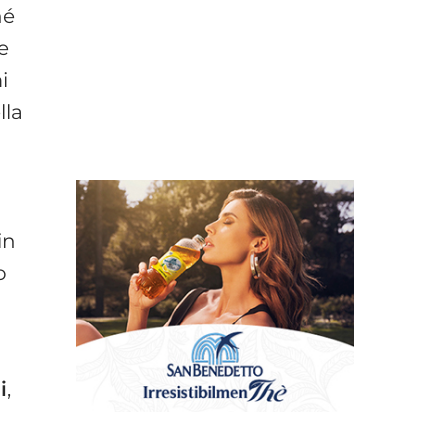
hé
e
mi
lla
in
o
i
,