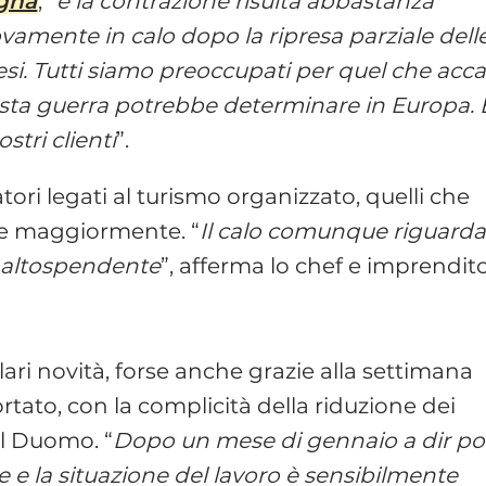
gna
, “
e la contrazione risulta abbastanza
uovamente in calo dopo la ripresa parziale dell
si. Tutti siamo preoccupati per quel che acc
sta guerra potrebbe determinare in Europa. 
stri clienti
”.
ori legati al turismo organizzato, quelli che
ire maggiormente. “
Il calo comunque riguard
lo altospendente
”, afferma lo chef e imprendito
ri novità, forse anche grazie alla settimana
ato, con la complicità della riduzione dei
el Duomo. “
Dopo un mese di gennaio a dir p
e e la situazione del lavoro è sensibilmente