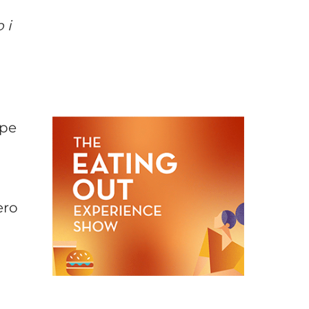
 i
ipe
ero