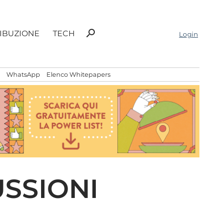
Ricerca
search
RIBUZIONE
TECH
Login
per:
WhatsApp
Elenco Whitepapers
USSIONI