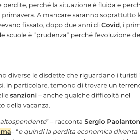
 perdite, perché la situazione è fluida e perc
er la primavera. A mancare saranno soprattutto l
avevano fissato, dopo due anni di
Covid
, i pri
elle scuole è “prudenza” perché l’evoluzione de
o diverse le disdette che riguardano i turisti 
ssi, in particolare, temono di trovare un terren
elle
sanzioni
– anche qualche difficoltà nel
o della vacanza.
e altospendente
” – racconta
Sergio Paolanton
oma
– “
e quindi la perdita economica diventa