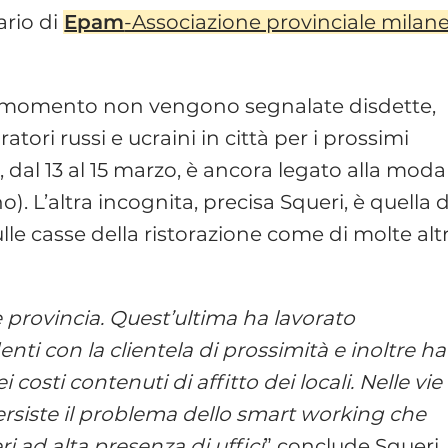
ario di
Epam
-Associazione provinciale milan
il momento non vengono segnalate disdette,
ori russi e ucraini in città per i prossimi
i, dal 13 al 15 marzo, è ancora legato alla moda
). L’altra incognita, precisa Squeri, è quella 
le casse della ristorazione come di molte alt
 e provincia. Quest’ultima ha lavorato
 con la clientela di prossimità e inoltre ha 
 costi contenuti di affitto dei locali. Nelle vie
ersiste il problema dello smart working che
ri ad alta presenza di uffici
” conclude Squeri.