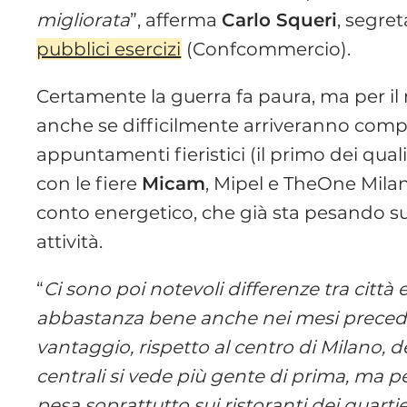
migliorata
”, afferma
Carlo Squeri
, segret
pubblici esercizi
(Confcommercio).
Certamente la guerra fa paura, ma per 
anche se difficilmente arriveranno comprat
appuntamenti fieristici (il primo dei qual
con le fiere
Micam
, Mipel e TheOne Milano
conto energetico, che già sta pesando sul
attività.
“
Ci sono poi notevoli differenze tra città
abbastanza bene anche nei mesi precedenti
vantaggio, rispetto al centro di Milano, dei
centrali si vede più gente di prima, ma p
pesa soprattutto sui ristoranti dei quartie