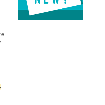
re
i
o
A