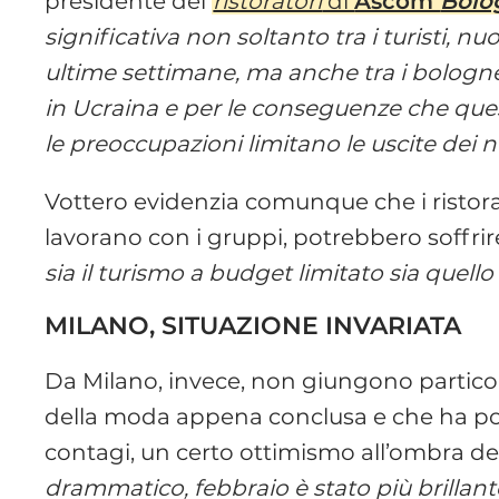
presidente dei
ristoratori
di
Ascom
Bolo
significativa non soltanto tra i turisti, n
ultime settimane, ma anche tra i bologne
in Ucraina e per le conseguenze che que
le preoccupazioni limitano le uscite dei no
Vottero evidenzia comunque che i ristorat
lavorano con i gruppi, potrebbero soffr
sia il turismo a budget limitato sia quel
MILANO, SITUAZIONE INVARIATA
Da Milano, invece, non giungono particola
della moda appena conclusa e che ha port
contagi, un certo ottimismo all’ombra d
drammatico, febbraio è stato più brillant