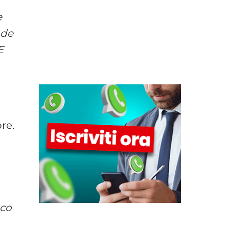
e
ade
E
a
re.
oco