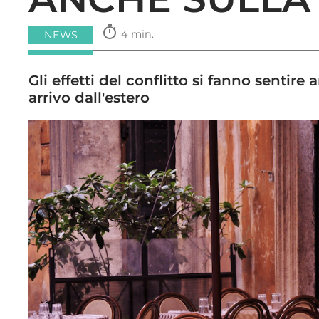
timer
4 min.
NEWS
Gli effetti del conflitto si fanno sentire
arrivo dall'estero