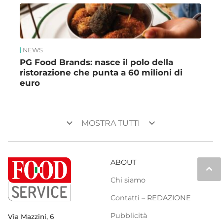
NEWS
PG Food Brands: nasce il polo della
ristorazione che punta a 60 milioni di
euro
keyboard_arrow_down
keyboard_arrow_down
MOSTRA TUTTI
ABOUT
keyboard_arrow_up
Chi siamo
Contatti – REDAZIONE
Pubblicità
Via Mazzini, 6