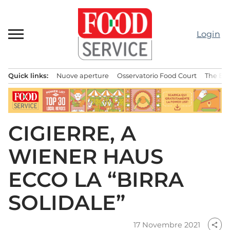
Passa
al
contenuto
Login
Quick links:
Nuove aperture
Osservatorio Food Court
The Bes
Menu principale
CIGIERRE, A
WIENER HAUS
ECCO LA “BIRRA
SOLIDALE”
17 Novembre 2021
share