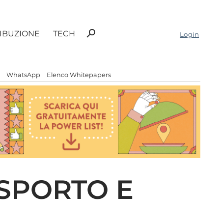
Ricerca
search
RIBUZIONE
TECH
Login
per:
WhatsApp
Elenco Whitepapers
ASPORTO E