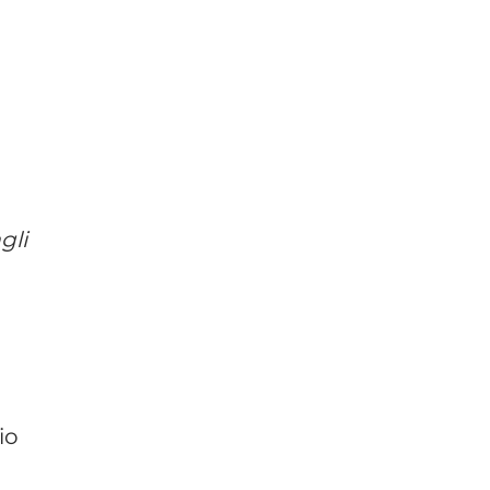
gli
io