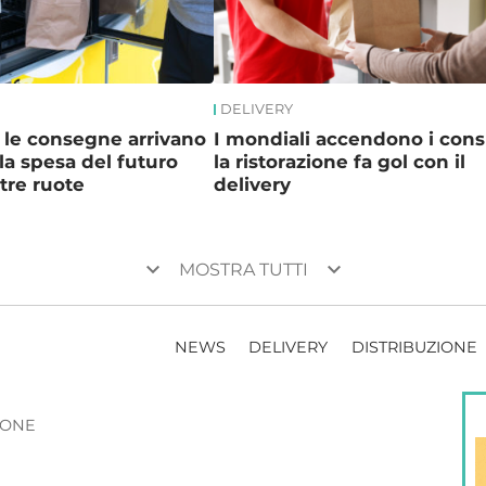
DELIVERY
r le consegne arrivano
I mondiali accendono i con
la spesa del futuro
la ristorazione fa gol con il
tre ruote
delivery
keyboard_arrow_down
keyboard_arrow_down
MOSTRA TUTTI
NEWS
DELIVERY
DISTRIBUZIONE
ZIONE