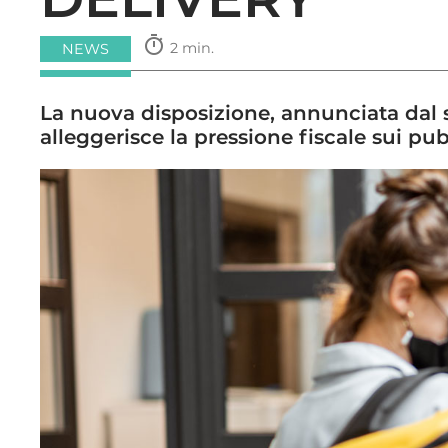
timer
2 min.
NEWS
La nuova disposizione, annunciata dal s
alleggerisce la pressione fiscale sui pub