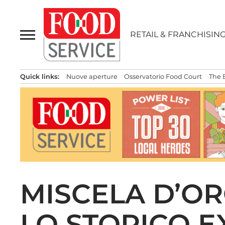
Passa
al
contenuto
RETAIL & FRANCHISIN
Quick links:
Nuove aperture
Osservatorio Food Court
The 
MISCELA D’OR
LO STORICO E