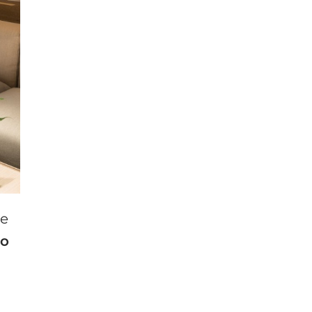
de
zo