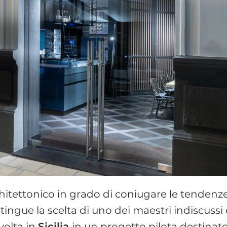
hitettonico in grado di coniugare le tendenz
ingue la scelta di uno dei maestri indiscussi 
volta in
Sicilia
in un progetto pilota destinat