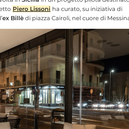
tetto
Piero Lissoni
ha curato, su iniziativa di
’
ex Billè
di piazza Cairoli, nel cuore di Messin