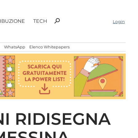
Ricerca
search
RIBUZIONE
TECH
Login
per:
WhatsApp
Elenco Whitepapers
NI RIDISEGNA
 MESSINA