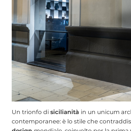
Un trionfo di
sicilianità
in un unicum arc
contemporanee: è lo stile che contraddist
design
mondiale, coinvolto per la prima 