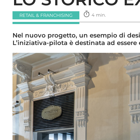
timer
4 min.
RETAIL & FRANCHISING
Nel nuovo progetto, un esempio di desi
L’iniziativa-pilota è destinata ad essere