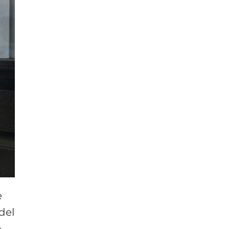
e
del
o