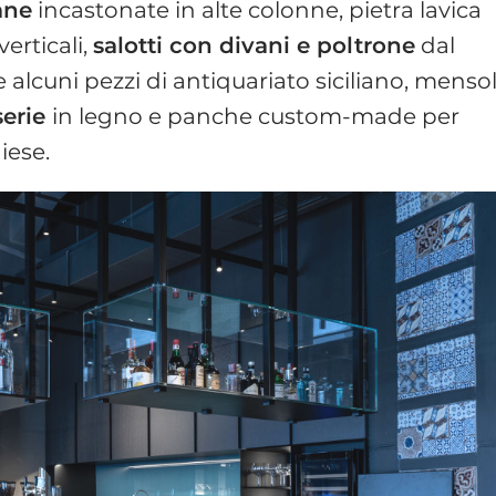
ane
incastonate in alte colonne, pietra lavica
erticali,
salotti con divani e poltrone
dal
 alcuni pezzi di antiquariato siciliano, menso
serie
in legno e panche custom-made per
iese.