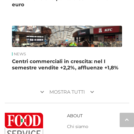
euro
NEWS
Centri commerciali in crescita: nel I
semestre vendite +2,2%, affluenze +1,8%
keyboard_arrow_down
keyboard_arrow_down
MOSTRA TUTTI
ABOUT
keyboard_arrow_up
Chi siamo