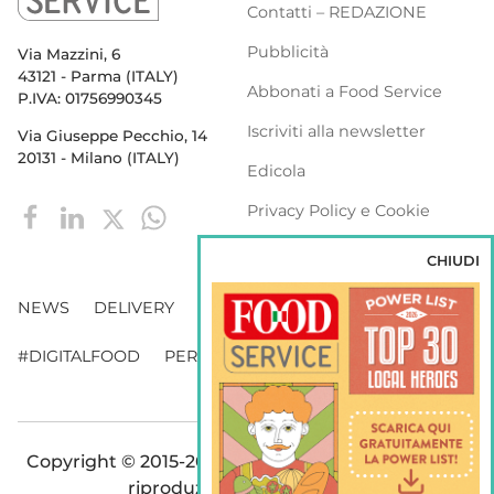
Contatti – REDAZIONE
Pubblicità
Via Mazzini, 6
43121 - Parma (ITALY)
Abbonati a Food Service
P.IVA: 01756990345
Iscriviti alla newsletter
Via Giuseppe Pecchio, 14
20131 - Milano (ITALY)
Edicola
Privacy Policy e Cookie
Policy
CHIUDI
NEWS
DELIVERY
DISTRIBUZIONE
#DIGITALFOOD
PERSONE
WEBINAR
VENDING
Copyright © 2015-2026 FOOD S.r.l. - Tutti i diritti di
riproduzione sono riservati