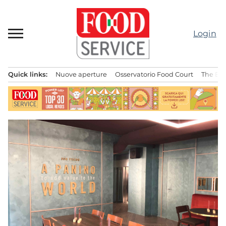
Passa
al
contenuto
Login
Quick links:
Nuove aperture
Osservatorio Food Court
The Bes
Menu principale