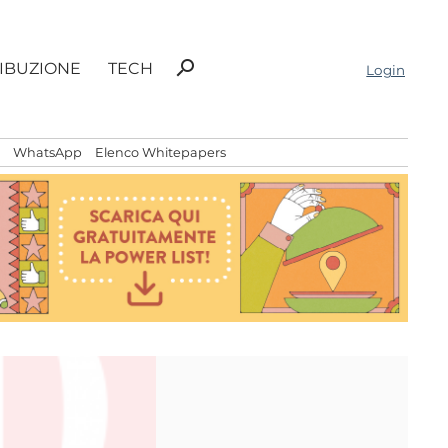
Ricerca
search
RIBUZIONE
TECH
Login
per:
WhatsApp
Elenco Whitepapers