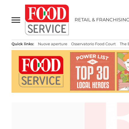
Passa
al
contenuto
RETAIL & FRANCHISIN
Quick links:
Nuove aperture
Osservatorio Food Court
The 