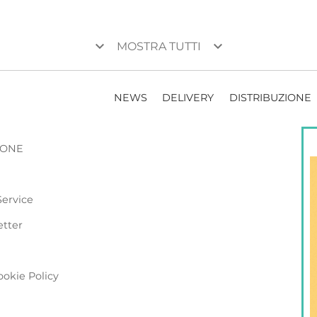
keyboard_arrow_down
keyboard_arrow_down
MOSTRA TUTTI
NEWS
DELIVERY
DISTRIBUZIONE
ZIONE
Service
etter
ookie Policy