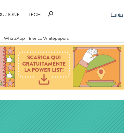
Ricerca
search
BUZIONE
TECH
Login
per:
WhatsApp
Elenco Whitepapers