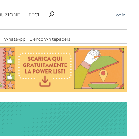
Ricerca
search
BUZIONE
TECH
Login
per:
WhatsApp
Elenco Whitepapers