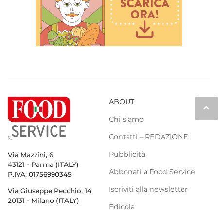
ABOUT
keyboard_arrow_up
Chi siamo
Contatti – REDAZIONE
Pubblicità
Via Mazzini, 6
43121 - Parma (ITALY)
Abbonati a Food Service
P.IVA: 01756990345
Iscriviti alla newsletter
Via Giuseppe Pecchio, 14
20131 - Milano (ITALY)
Edicola