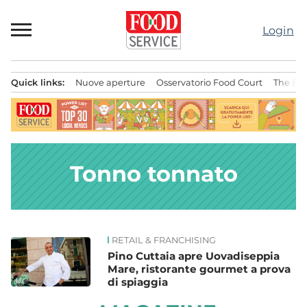
Passa
al
Login
contenuto
Quick links:
Nuove aperture
Osservatorio Food Court
The Bes
Menu principale
Tonno tonnato
RETAIL & FRANCHISING
News
Pino Cuttaia apre Uovadiseppia
Mare, ristorante gourmet a prova
di spiaggia