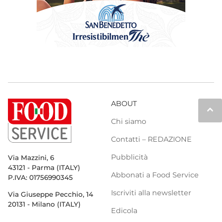
ABOUT
keyboard_arrow_up
Chi siamo
Contatti – REDAZIONE
Pubblicità
Via Mazzini, 6
43121 - Parma (ITALY)
Abbonati a Food Service
P.IVA: 01756990345
Iscriviti alla newsletter
Via Giuseppe Pecchio, 14
20131 - Milano (ITALY)
Edicola