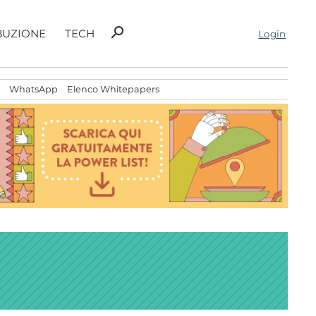
Ricerca
search
BUZIONE
TECH
Login
per:
WhatsApp
Elenco Whitepapers