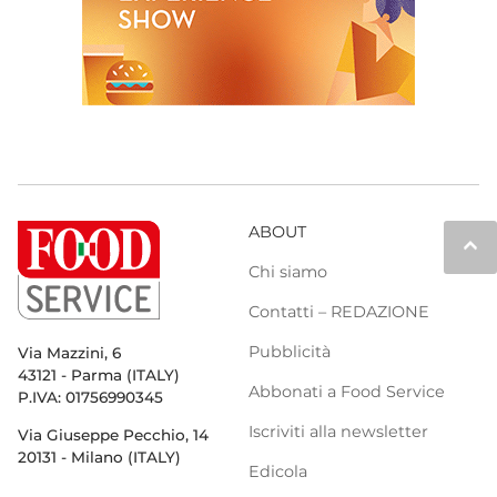
ABOUT
keyboard_arrow_up
Chi siamo
Contatti – REDAZIONE
Pubblicità
Via Mazzini, 6
43121 - Parma (ITALY)
Abbonati a Food Service
P.IVA: 01756990345
Iscriviti alla newsletter
Via Giuseppe Pecchio, 14
20131 - Milano (ITALY)
Edicola