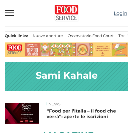
Passa
al
Login
contenuto
Quick links:
Nuove aperture
Osservatorio Food Court
The Bes
Menu principale
Sami Kahale
NEWS
News
“Food per l’Italia – Il food che
verrà”: aperte le iscrizioni