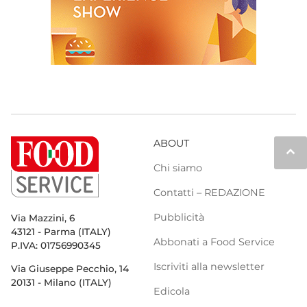
ABOUT
keyboard_arrow_up
Chi siamo
Contatti – REDAZIONE
Pubblicità
Via Mazzini, 6
43121 - Parma (ITALY)
Abbonati a Food Service
P.IVA: 01756990345
Iscriviti alla newsletter
Via Giuseppe Pecchio, 14
20131 - Milano (ITALY)
Edicola