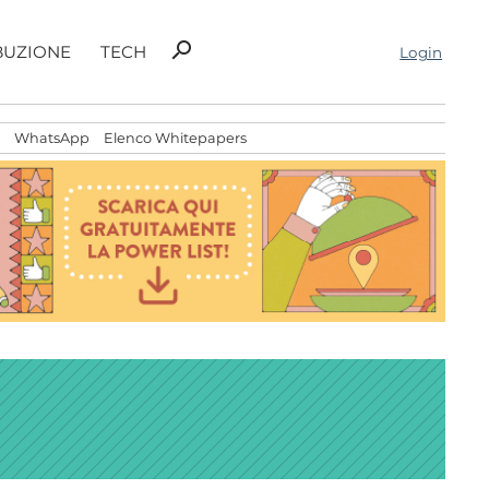
Ricerca
search
BUZIONE
TECH
Login
per:
WhatsApp
Elenco Whitepapers