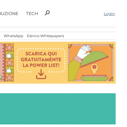
Ricerca
search
BUZIONE
TECH
Login
per:
WhatsApp
Elenco Whitepapers