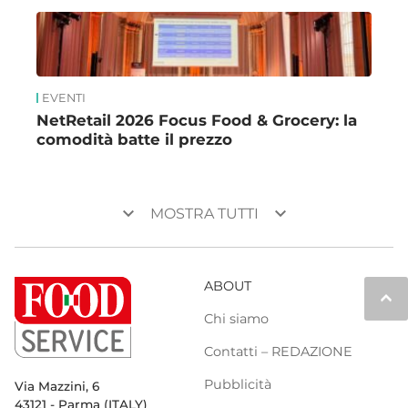
EVENTI
NetRetail 2026 Focus Food & Grocery: la
comodità batte il prezzo
keyboard_arrow_down
keyboard_arrow_down
MOSTRA TUTTI
ABOUT
keyboard_arrow_up
Chi siamo
Contatti – REDAZIONE
Pubblicità
Via Mazzini, 6
43121 - Parma (ITALY)