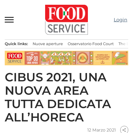
Passa
al
contenuto
Login
Quick links:
Nuove aperture
Osservatorio Food Court
The Bes
Menu principale
CIBUS 2021, UNA
NUOVA AREA
TUTTA DEDICATA
ALL’HORECA
12 Marzo 2021
share