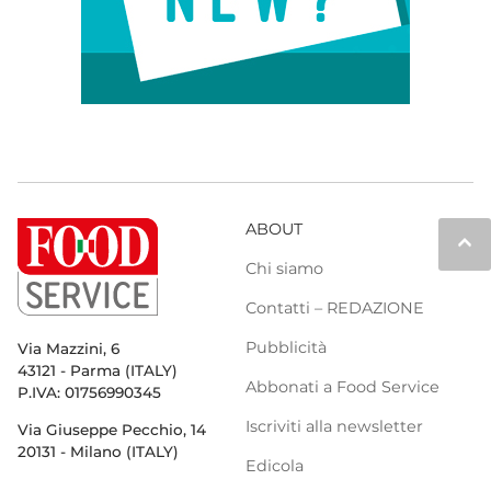
ABOUT
keyboard_arrow_up
Chi siamo
Contatti – REDAZIONE
Pubblicità
Via Mazzini, 6
43121 - Parma (ITALY)
Abbonati a Food Service
P.IVA: 01756990345
Iscriviti alla newsletter
Via Giuseppe Pecchio, 14
20131 - Milano (ITALY)
Edicola