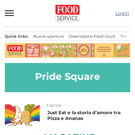
Passa
al
Login
contenuto
Quick links:
Nuove aperture
Osservatorio Food Court
The Bes
Menu principale
Pride Square
NEWS
News
Just Eat e la storia d’amore tra
Pizza e Ananas