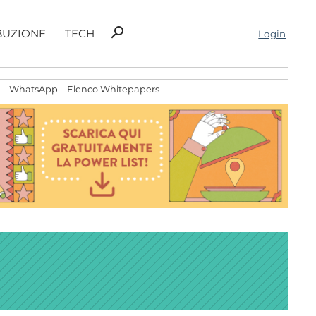
Ricerca
search
BUZIONE
TECH
Login
per:
WhatsApp
Elenco Whitepapers