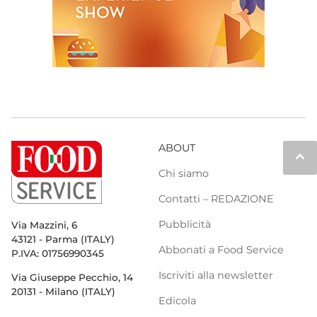
ABOUT
keyboard_arrow_up
Chi siamo
Contatti – REDAZIONE
Pubblicità
Via Mazzini, 6
43121 - Parma (ITALY)
Abbonati a Food Service
P.IVA: 01756990345
Iscriviti alla newsletter
Via Giuseppe Pecchio, 14
20131 - Milano (ITALY)
Edicola