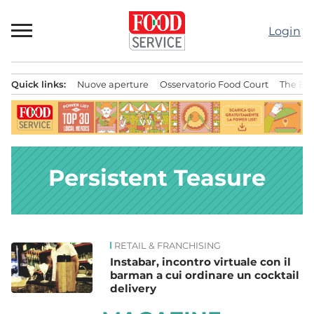
Passa
al
Login
contenuto
Quick links:
Nuove aperture
Osservatorio Food Court
The Bes
Menu principale
Persistent Teasure
RETAIL & FRANCHISING
News
Instabar, incontro virtuale con il
barman a cui ordinare un cocktail
delivery