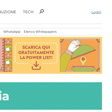
Ricerca
search
BUZIONE
TECH
Login
per:
WhatsApp
Elenco Whitepapers
ia