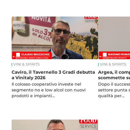
News
VINI & SPIRITS
VINI & SPIRITS
Caviro, il Tavernello 3 Gradi debutta
Argea, il com
a Vinitaly 2026
scommette su
Il colosso cooperativo investe nel
Dopo il successo
segmento no e low alcol con nuovi
settore punta 
prodotti e impianti…
qualità per…