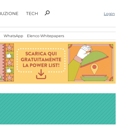
Ricerca
search
BUZIONE
TECH
Login
per:
WhatsApp
Elenco Whitepapers