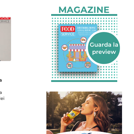
MAGAZINE
a
a
dei