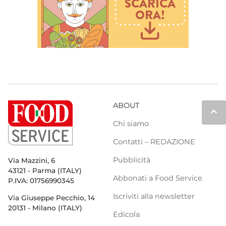
ABOUT
keyboard_arrow_up
Chi siamo
Contatti – REDAZIONE
Pubblicità
Via Mazzini, 6
43121 - Parma (ITALY)
Abbonati a Food Service
P.IVA: 01756990345
Iscriviti alla newsletter
Via Giuseppe Pecchio, 14
20131 - Milano (ITALY)
Edicola