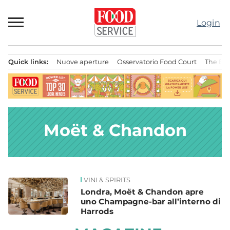
Passa
al
Login
contenuto
Quick links:
Nuove aperture
Osservatorio Food Court
The Bes
Menu principale
Moët & Chandon
VINI & SPIRITS
News
Londra, Moët & Chandon apre
uno Champagne-bar all’interno di
Harrods