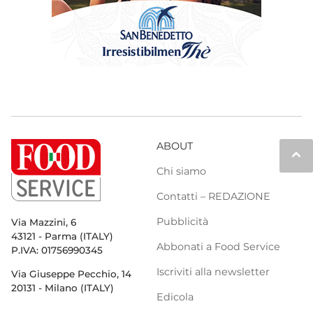
ABOUT
keyboard_arrow_up
Chi siamo
Contatti – REDAZIONE
Pubblicità
Via Mazzini, 6
43121 - Parma (ITALY)
Abbonati a Food Service
P.IVA: 01756990345
Iscriviti alla newsletter
Via Giuseppe Pecchio, 14
20131 - Milano (ITALY)
Edicola