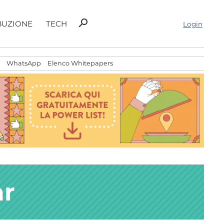
Ricerca
search
BUZIONE
TECH
Login
per:
WhatsApp
Elenco Whitepapers
ar