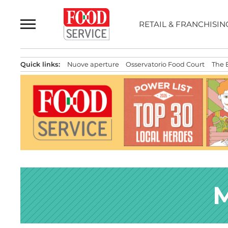
Passa
al
RETAIL & FRANCHISIN
contenuto
Quick links:
Nuove aperture
Osservatorio Food Court
The 
M