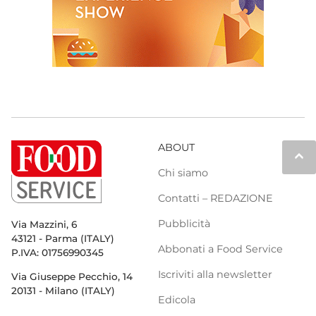
ABOUT
keyboard_arrow_up
Chi siamo
Contatti – REDAZIONE
Pubblicità
Via Mazzini, 6
43121 - Parma (ITALY)
Abbonati a Food Service
P.IVA: 01756990345
Iscriviti alla newsletter
Via Giuseppe Pecchio, 14
20131 - Milano (ITALY)
Edicola