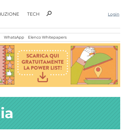
Ricerca
search
BUZIONE
TECH
Login
per:
WhatsApp
Elenco Whitepapers
ia