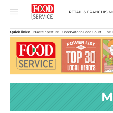
Passa
al
RETAIL & FRANCHISIN
contenuto
Quick links:
Nuove aperture
Osservatorio Food Court
The 
M