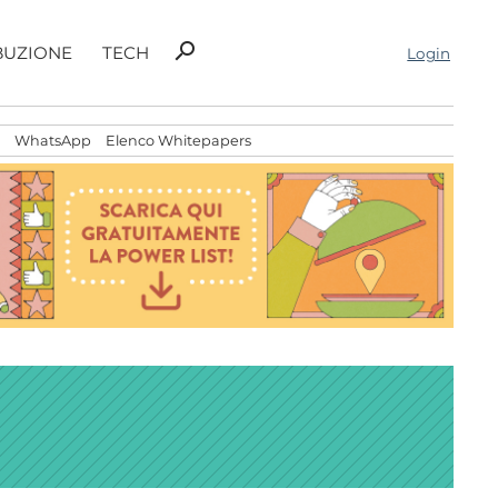
Ricerca
search
BUZIONE
TECH
Login
per:
WhatsApp
Elenco Whitepapers