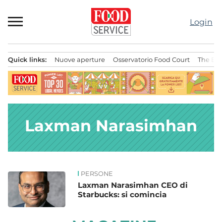
Passa
al
Login
contenuto
Quick links:
Nuove aperture
Osservatorio Food Court
The Bes
Menu principale
Laxman Narasimhan
PERSONE
News
Laxman Narasimhan CEO di
Starbucks: si comincia