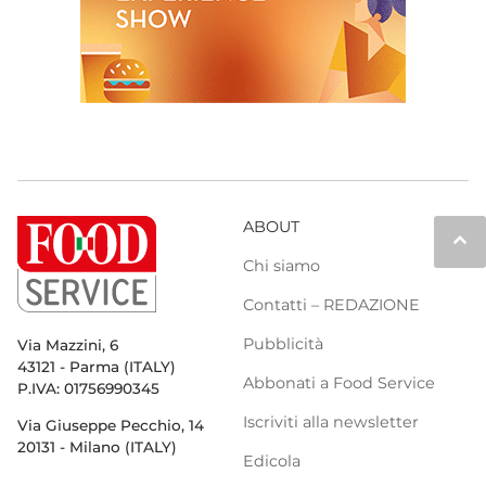
ABOUT
keyboard_arrow_up
Chi siamo
Contatti – REDAZIONE
Pubblicità
Via Mazzini, 6
43121 - Parma (ITALY)
Abbonati a Food Service
P.IVA: 01756990345
Iscriviti alla newsletter
Via Giuseppe Pecchio, 14
20131 - Milano (ITALY)
Edicola