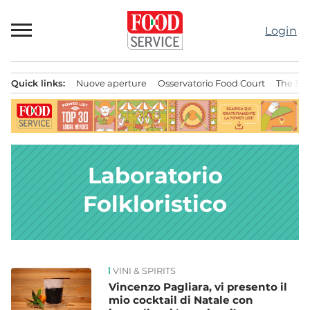
Passa
al
Login
contenuto
Quick links:
Nuove aperture
Osservatorio Food Court
The Bes
Menu principale
Laboratorio
Folkloristico
VINI & SPIRITS
News
Vincenzo Pagliara, vi presento il
mio cocktail di Natale con