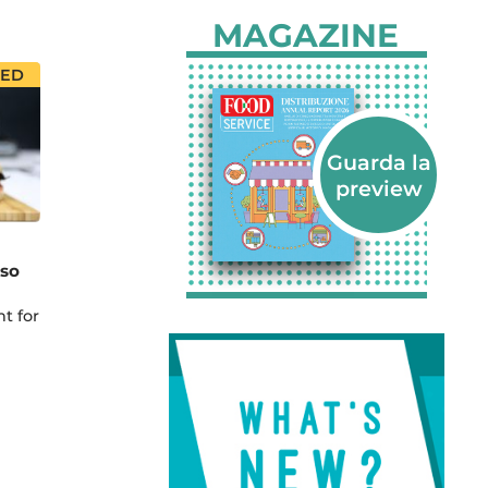
MAGAZINE
RED
rso
t for