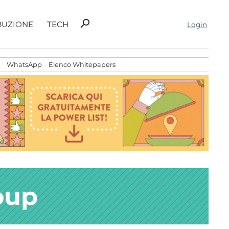
Ricerca
search
BUZIONE
TECH
Login
per:
WhatsApp
Elenco Whitepapers
oup