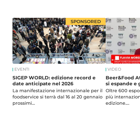
News
SPONSORED
EVENTI
VIDEO
SIGEP WORLD: edizione record e
Beer&Food Att
date anticipate nel 2026
si espande e 
La manifestazione internazionale per il
Oltre 600 espo
foodservice si terrà dal 16 al 20 gennaio
più internazio
prossimi…
edizione.…