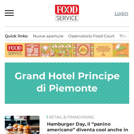
Passa
al
Login
contenuto
Quick links:
Nuove aperture
Osservatorio Food Court
The Bes
Menu principale
Grand Hotel Principe
di Piemonte
RETAIL & FRANCHISING
News
Hamburger Day, il “panino
americano” diventa cool anche in