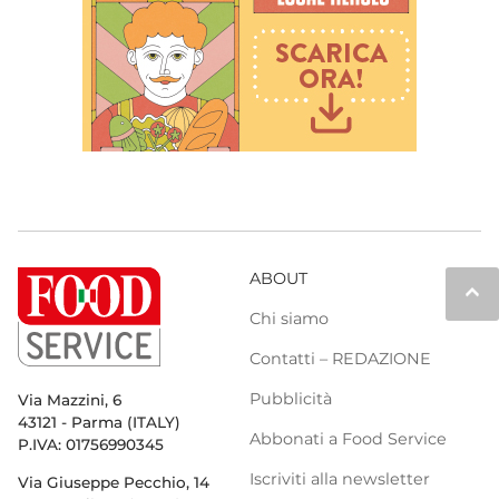
ABOUT
keyboard_arrow_up
Chi siamo
Contatti – REDAZIONE
Pubblicità
Via Mazzini, 6
43121 - Parma (ITALY)
Abbonati a Food Service
P.IVA: 01756990345
Iscriviti alla newsletter
Via Giuseppe Pecchio, 14