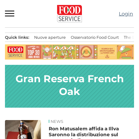
Passa
al
Login
contenuto
Quick links:
Nuove aperture
Osservatorio Food Court
The Bes
Menu principale
Gran Reserva French
Oak
NEWS
News
Ron Matusalem affida a Illva
Saronno la distribuzione sul