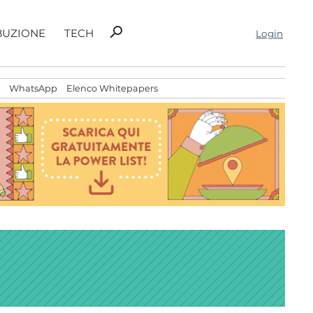
Ricerca
search
BUZIONE
TECH
Login
per:
WhatsApp
Elenco Whitepapers