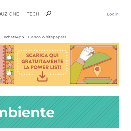
Ricerca
search
BUZIONE
TECH
Login
per:
WhatsApp
Elenco Whitepapers
ambiente