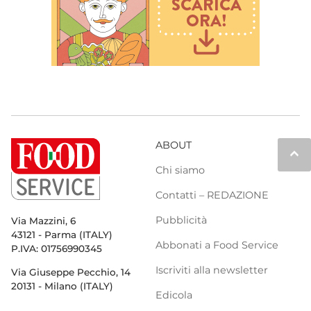
ABOUT
keyboard_arrow_up
Chi siamo
Contatti – REDAZIONE
Pubblicità
Via Mazzini, 6
43121 - Parma (ITALY)
Abbonati a Food Service
P.IVA: 01756990345
Iscriviti alla newsletter
Via Giuseppe Pecchio, 14
20131 - Milano (ITALY)
Edicola