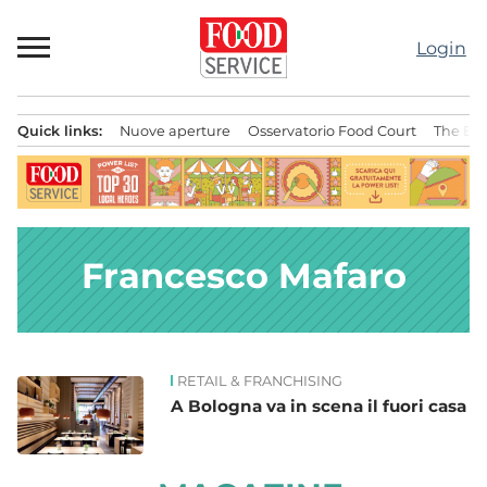
Passa
al
Login
contenuto
Quick links:
Nuove aperture
Osservatorio Food Court
The Bes
Menu principale
Francesco Mafaro
RETAIL & FRANCHISING
News
A Bologna va in scena il fuori casa