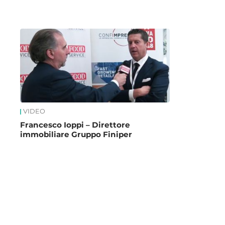
News
VIDEO
Francesco Ioppi – Direttore
immobiliare Gruppo Finiper