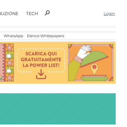
Ricerca
search
BUZIONE
TECH
Login
per:
WhatsApp
Elenco Whitepapers