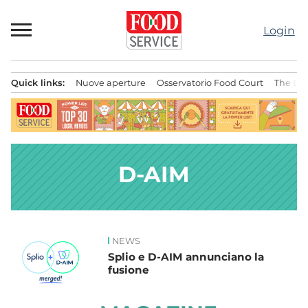
Passa
al
Login
contenuto
Quick links:
Nuove aperture
Osservatorio Food Court
The Bes
Menu principale
D-AIM
NEWS
News
Splio e D-AIM annunciano la
fusione