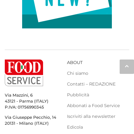
ABOUT
keyboard_arrow_up
Chi siamo
Contatti – REDAZIONE
Pubblicità
Via Mazzini, 6
43121 - Parma (ITALY)
Abbonati a Food Service
P.IVA: 01756990345
Iscriviti alla newsletter
Via Giuseppe Pecchio, 14
20131 - Milano (ITALY)
Edicola