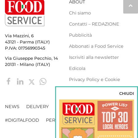
ABOUT
keyboard_arrow_up
Chi siamo
Contatti – REDAZIONE
Pubblicità
Via Mazzini, 6
43121 - Parma (ITALY)
Abbonati a Food Service
P.IVA: 01756990345
Iscriviti alla newsletter
Via Giuseppe Pecchio, 14
20131 - Milano (ITALY)
Edicola
Privacy Policy e Cookie
Policy
CHIUDI
NEWS
DELIVERY
DISTRIBUZIONE
#DIGITALFOOD
PERSONE
WEBINAR
VENDING