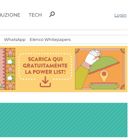
Ricerca
search
BUZIONE
TECH
Login
per:
WhatsApp
Elenco Whitepapers