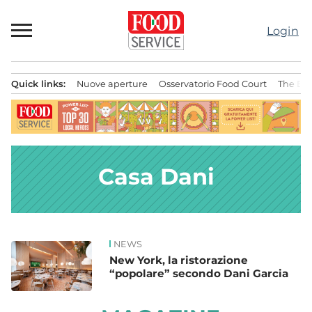
Passa
al
Login
contenuto
Quick links:
Nuove aperture
Osservatorio Food Court
The Bes
Menu principale
Casa Dani
NEWS
News
New York, la ristorazione
“popolare” secondo Dani Garcia