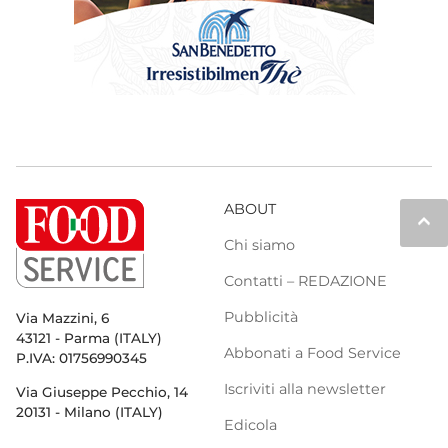
ABOUT
keyboard_arrow_up
Chi siamo
Contatti – REDAZIONE
Pubblicità
Via Mazzini, 6
43121 - Parma (ITALY)
Abbonati a Food Service
P.IVA: 01756990345
Iscriviti alla newsletter
Via Giuseppe Pecchio, 14
20131 - Milano (ITALY)
Edicola