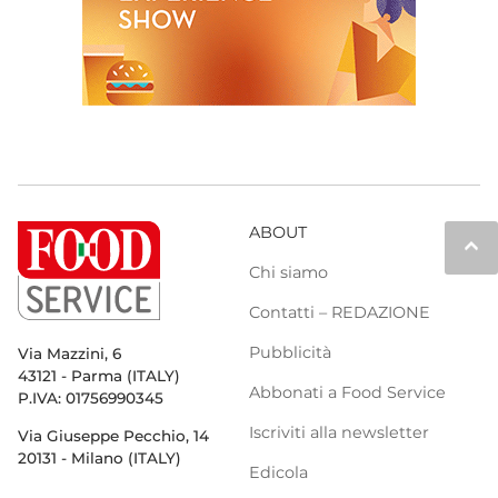
ABOUT
keyboard_arrow_up
Chi siamo
Contatti – REDAZIONE
Pubblicità
Via Mazzini, 6
43121 - Parma (ITALY)
Abbonati a Food Service
P.IVA: 01756990345
Iscriviti alla newsletter
Via Giuseppe Pecchio, 14
20131 - Milano (ITALY)
Edicola