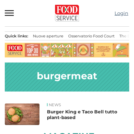
Passa
al
Login
contenuto
Quick links:
Nuove aperture
Osservatorio Food Court
The Bes
Menu principale
burgermeat
NEWS
News
Burger King e Taco Bell tutto
plant-based