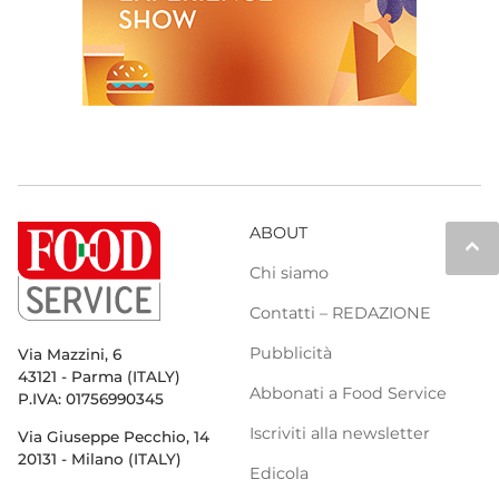
ABOUT
keyboard_arrow_up
Chi siamo
Contatti – REDAZIONE
Pubblicità
Via Mazzini, 6
43121 - Parma (ITALY)
Abbonati a Food Service
P.IVA: 01756990345
Iscriviti alla newsletter
Via Giuseppe Pecchio, 14
20131 - Milano (ITALY)
Edicola