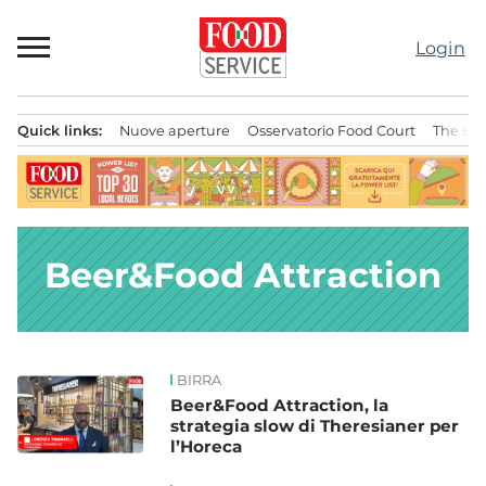
Passa
al
Login
contenuto
Quick links:
Nuove aperture
Osservatorio Food Court
The Bes
Menu principale
Beer&Food Attraction
BIRRA
News
Beer&Food Attraction, la
strategia slow di Theresianer per
l’Horeca