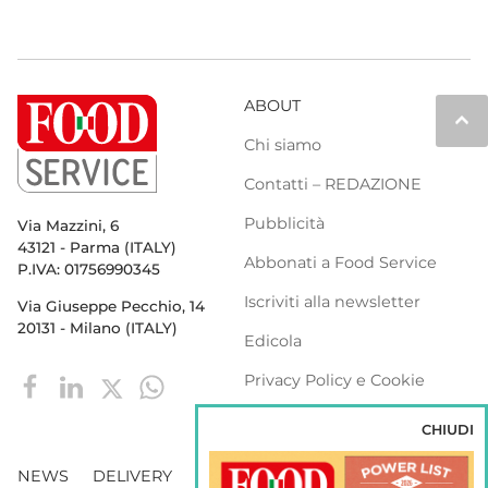
ABOUT
keyboard_arrow_up
Chi siamo
Contatti – REDAZIONE
Pubblicità
Via Mazzini, 6
43121 - Parma (ITALY)
Abbonati a Food Service
P.IVA: 01756990345
Iscriviti alla newsletter
Via Giuseppe Pecchio, 14
20131 - Milano (ITALY)
Edicola
Privacy Policy e Cookie
Policy
CHIUDI
NEWS
DELIVERY
DISTRIBUZIONE