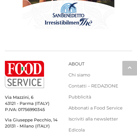
ABOUT
keyboard_arrow_up
Chi siamo
Contatti – REDAZIONE
Pubblicità
Via Mazzini, 6
43121 - Parma (ITALY)
Abbonati a Food Service
P.IVA: 01756990345
Iscriviti alla newsletter
Via Giuseppe Pecchio, 14
20131 - Milano (ITALY)
Edicola