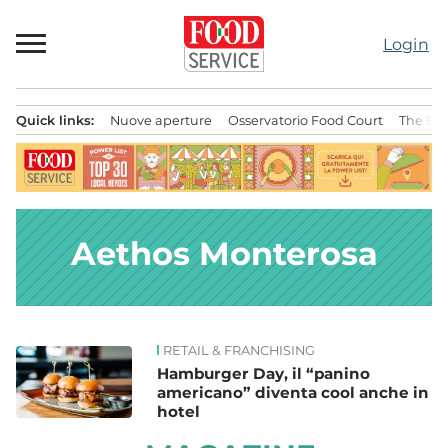
Passa
al
Login
contenuto
Quick links:
Nuove aperture
Osservatorio Food Court
The Bes
Menu principale
Aethos Monterosa
RETAIL & FRANCHISING
News
Hamburger Day, il “panino
americano” diventa cool anche in
hotel