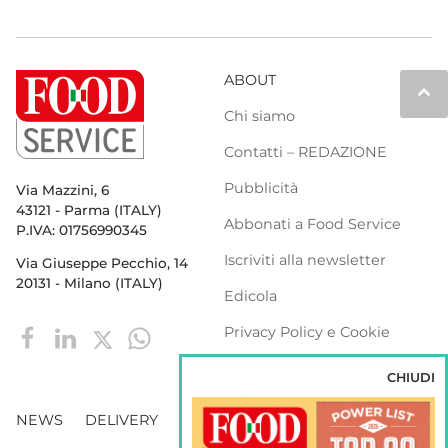
ABOUT
keyboard_arrow_up
Chi siamo
Contatti – REDAZIONE
Pubblicità
Via Mazzini, 6
43121 - Parma (ITALY)
Abbonati a Food Service
P.IVA: 01756990345
Iscriviti alla newsletter
Via Giuseppe Pecchio, 14
20131 - Milano (ITALY)
Edicola
Privacy Policy e Cookie
Policy
CHIUDI
NEWS
DELIVERY
DISTRIBUZIONE