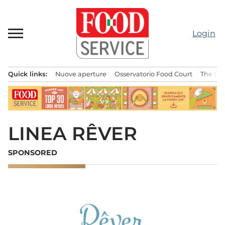
Passa
al
contenuto
Login
Quick links:
Nuove aperture
Osservatorio Food Court
The Bes
Menu principale
LINEA RÊVER
SPONSORED