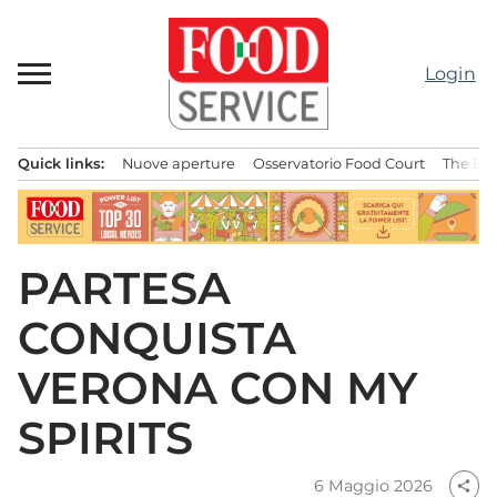
Passa
al
contenuto
Login
Quick links:
Nuove aperture
Osservatorio Food Court
The Bes
Menu principale
PARTESA
CONQUISTA
VERONA CON MY
SPIRITS
6 Maggio 2026
share