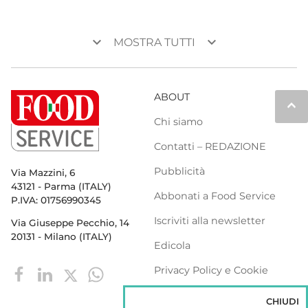
keyboard_arrow_down
keyboard_arrow_down
MOSTRA TUTTI
ABOUT
keyboard_arrow_up
Chi siamo
Contatti – REDAZIONE
Pubblicità
Via Mazzini, 6
43121 - Parma (ITALY)
Abbonati a Food Service
P.IVA: 01756990345
Iscriviti alla newsletter
Via Giuseppe Pecchio, 14
20131 - Milano (ITALY)
Edicola
Privacy Policy e Cookie
Policy
CHIUDI