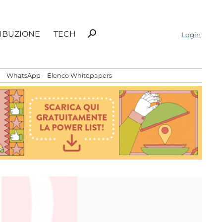
Ricerca
search
RIBUZIONE
TECH
Login
per:
WhatsApp
Elenco Whitepapers