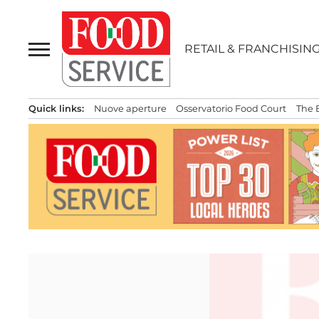
Passa
al
contenuto
RETAIL & FRANCHISIN
Quick links:
Nuove aperture
Osservatorio Food Court
The 